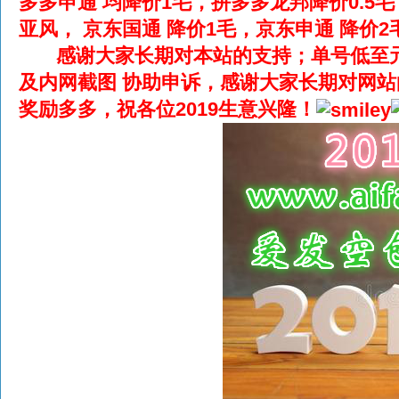
多多申通 均降价1毛，拼多多龙邦降价0.5毛
亚风， 京东国通 降价1毛，京东申通 降价2
感谢大家长期对本站的支持；
单号低至元
及内网截图 协助申诉，感谢大家长期对网
奖励多多，祝各位2019生意兴隆！